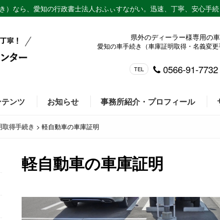
き）なら、愛知の行政書士法人おふぃすながい。迅速、丁寧、安心手続
県外のディーラー様専用の車
愛知の車手続き（車庫証明取得・名義変更
0566-91-7732
TEL
ンテンツ
お知らせ
事務所紹介・プロフィール
>
軽自動車の車庫証明
明取得手続き
軽自動車の車庫証明